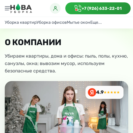
+7 (926) 633-22-01
Уборка квартир
Уборка офисов
Мытье окон
Еще...
Генеральная
Поддерживающая
После ремонта
Антибактериаль
О КОМПАНИИ
Убираем квартиры, дома и офисы: пыль, полы, кухню,
санузлы, окна; вывозим мусор, используем
безопасные средства.
4.9
★★★★★