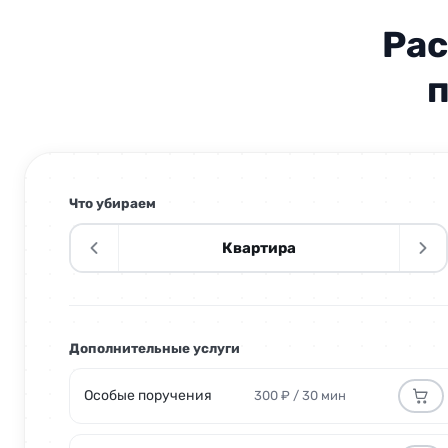
Помоем двери, откосы и наличники
Рас
Снимем пыль со стен
п
Помоем зеркала и стеклянные поверхности
Помоем высокие зеркала и стёкла
Что убираем
Аккуратно почистим хрустальные и дизайнерские люстры
Квартира
Почистим батареи и радиаторы
Поменяем постельное бельё
Дополнительные услуги
Помоем стены от пятен и загрязнений
Особые поручения
300 ₽ / 30 мин
Уберём строительную пыль с потолка