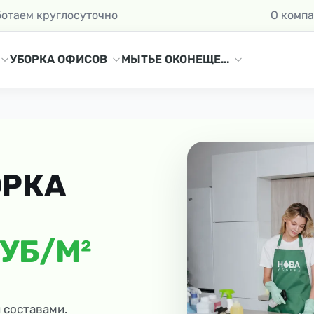
ботаем круглосуточно
О комп
УБОРКА ОФИСОВ
МЫТЬЕ ОКОН
ЕЩЕ...
ОРКА
РУБ/М²
 составами.