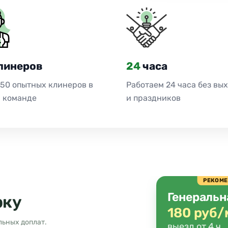
линеров
24
часа
 50 опытных клинеров в
Работаем 24 часа без вы
 команде
и праздников
РЕКОМ
Генеральн
рку
180 руб/
льных доплат.
выезд от 4 ч