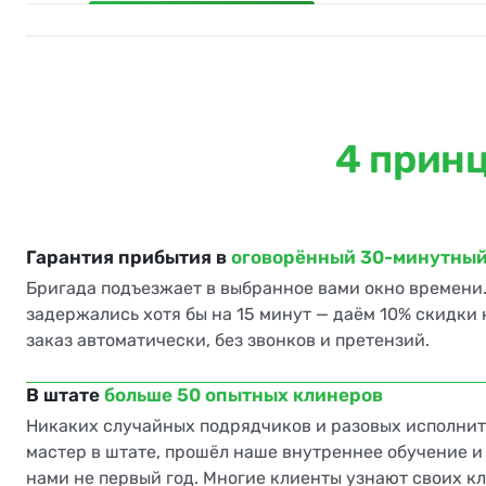
Вынесем строительный мусор
Кухня
4 прин
Помоем посуду до одной раковины
Почистим раковину
Гарантия прибытия в
оговорённый 30-минутный
Помоем столешницу и кухонный фартук
Бригада подъезжает в выбранное вами окно времени.
задержались хотя бы на 15 минут — даём 10% скидки
Протрём бытовую технику снаружи
заказ автоматически, без звонков и претензий.
Вынесем бытовой мусор
В штате
больше 50 опытных клинеров
Никаких случайных подрядчиков и разовых исполни
Помоем плиту и варочную панель
мастер в штате, прошёл наше внутреннее обучение и
нами не первый год. Многие клиенты узнают своих к