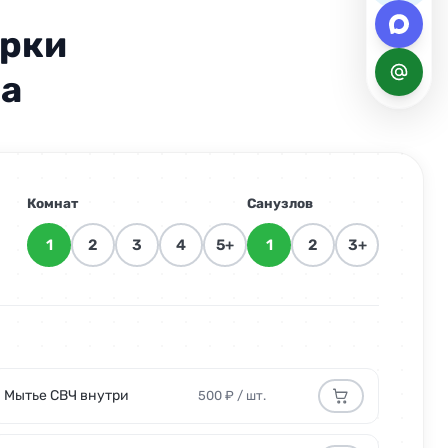
орки
ра
уб/м²
250 руб/м²
уб/м²
250 руб/м²
Комнат
Санузлов
00 руб
от 1 500 руб
1
2
3
4
5+
1
2
3+
уб/шт.
500 руб/шт.
/компл.
300 руб/компл.
уб/час
1000 руб/час
Мытье СВЧ внутри
500 ₽ / шт.