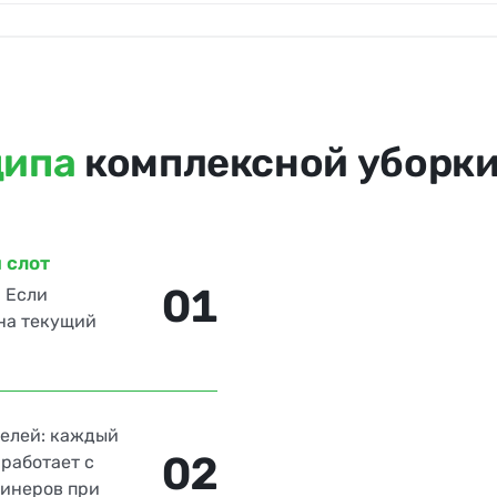
ципа
комплексной уборки
 слот
01
 Если
 на текущий
по догов
телей: каждый
02
 работает с
линеров при