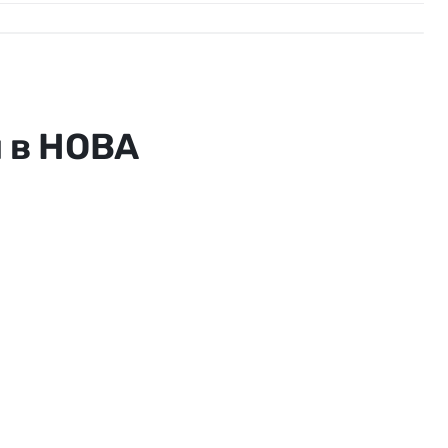
 в НОВА
орённости
по договорённости