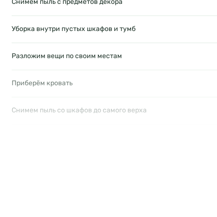
Снимем пыль с предметов декора
Уборка внутри пустых шкафов и тумб
Разложим вещи по своим местам
Приберём кровать
Снимем пыль со шкафов до самого верха
Снимем пыль со светильников без хрустальных подвесок
Пройдёмся пылесосом по дивану и креслам
Снимем пыль с карнизов и кондиционеров