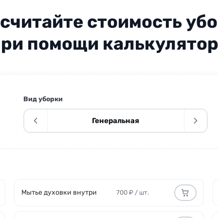
считайте стоимость уб
ри помощи калькулято
250 р
250 р
Вид уборки
от 1 5
Генеральная
500 р
300 руб
1000 р
Мытье духовки внутри
700 ₽ / шт.