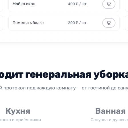
Мойка окон
400 ₽ / шт.
1200 р
Поменять белье
200 ₽ / шт.
600 руб
400 р
300 р
одит генеральная уборк
от 50
й протокол под каждую комнату — от гостиной до сану
1200 р
1200 р
Кухня
Ванная
товка и приём пищи
Санузел и душева