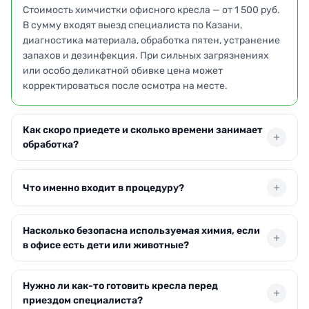
Стоимость химчистки офисного кресла — от 1 500 руб.
В сумму входят выезд специалиста по Казани,
диагностика материала, обработка пятен, устранение
запахов и дезинфекция. При сильных загрязнениях
или особо деликатной обивке цена может
корректироваться после осмотра на месте.
Как скоро приедете и сколько времени занимает
обработка?
Обычно приезжаем на следующий день после заявки. В
Что именно входит в процедуру?
Казани возможен выезд в день обращения при
наличии свободных бригад. Сама чистка длится 30–60
минут, а пользоваться креслом можно через 2–4 часа —
Мастер очищает все элементы кресла: сиденье,
Насколько безопасна используемая химия, если
как только обивка высохнет.
спинку, подлокотники, подголовник. Удаляем пыль,
в офисе есть дети или животные?
жировые наслоения, пятна от кофе, чернил. Финишный
этап — нанесение защитного состава, который
Применяем гипоаллергенные составы без
замедляет повторное появление грязи.
Нужно ли как-то готовить кресла перед
агрессивных компонентов. После проветривания не
приездом специалиста?
остаётся раздражающих запахов — это подтверждено