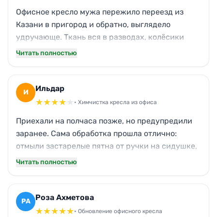
чувствуется подход.
Офисное кресло мужа пережило переезд из
Казани в пригород и обратно, выглядело
удручающе. Ткань вся в разводах, колёсики
скрипели от грязи. После чистки не узнала
Читать полностью
вещь: мягкое, чистое, без единого пятнышка.
Муж говорит, что теперь спина меньше устаёт,
когда сидишь на свежем. Спасибо, что вернули
Ильдар
И
вещи вторую жизнь без лишних затрат.
★
★
★
★
★
• Химчистка кресла из офиса
Приехали на полчаса позже, но предупредили
заранее. Сама обработка прошла отлично:
отмыли застарелые пятна от ручки на сидушке,
подлокотники перестали быть липкими.
Читать полностью
Единственное — забыли пройтись по задней
спинке сзади, там осталось чуть пыли. Но это
мелочи, креслом теперь комфортно
Роза Ахметова
РА
пользоваться, заказом доволен. Буду
★
★
★
★
★
• Обновление офисного кресла