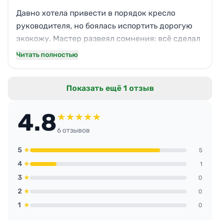
обращаться повторно.
Давно хотела привести в порядок кресло
руководителя, но боялась испортить дорогую
экокожу. Мастер развеял сомнения: всё сделал
деликатно, подобрал нужное средство. Исчезли
Читать полностью
тёмные потёртости, кожа стала мягкой,
появился приятный блеск. Теперь в
Показать ещё 1 отзыв
переговорной не стыдно посадить партнёров.
Отличный сервис без лишних обещаний,
4.8
результат говорит сам за себя.
★
★
★
★
★
6 отзывов
5
★
5
4
★
1
3
★
0
2
★
0
1
★
0