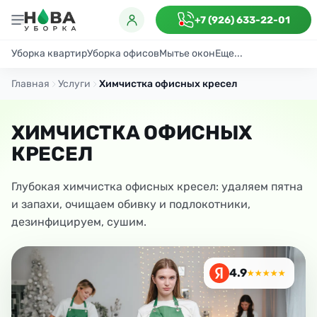
+7 (926) 633-22-01
Уборка квартир
Уборка офисов
Мытье окон
Еще...
Генеральная
Поддерживающая
После ремонта
Антибактериаль
Главная
Услуги
Химчистка офисных кресел
ХИМЧИСТКА ОФИСНЫХ
КРЕСЕЛ
Глубокая химчистка офисных кресел: удаляем пятна
и запахи, очищаем обивку и подлокотники,
дезинфицируем, сушим.
4.9
★★★★★