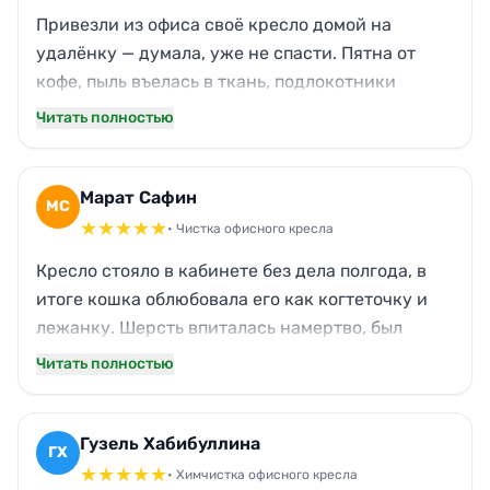
Привезли из офиса своё кресло домой на
удалёнку — думала, уже не спасти. Пятна от
кофе, пыль въелась в ткань, подлокотники
блестели от жира. После обработки как
Читать полностью
новенькое: запах ушёл, ткань посвежела, даже
цвет стал ярче. Мастер приехал вовремя,
работал аккуратно на балконе. Теперь сидеть
Марат Сафин
МС
одно удовольствие, никаких посторонних
★
★
★
★
★
• Чистка офисного кресла
ароматов.
Кресло стояло в кабинете без дела полгода, в
итоге кошка облюбовала его как когтеточку и
лежанку. Шерсть впиталась намертво, был
неприятный запах. Вызвал специалистов из
Читать полностью
Новы, приехали в тот же день. Справились
быстро, теперь кресло реально пахнет
свежестью, никаких следов кошачьей жизни.
Гузель Хабибуллина
ГХ
Приятно, что дали гарантию на работу,
★
★
★
★
★
• Химчистка офисного кресла