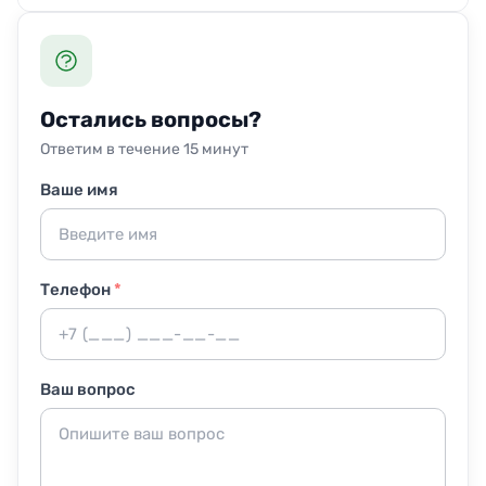
сертификатами. Средства безопасны для контакта с
Достаточно убрать с кресел личные вещи: подушки,
кожей и не вредят питомцам, даже если те любят
пледы, чехлы. Освобождать рабочее место полностью
отдыхать на креслах.
не требуется — проводим клининг прямо в кабинете.
Присутствие заказчика желательно только в начале и
Остались вопросы?
при приёмке результата.
Ответим в течение 15 минут
Ваше имя
Телефон
*
Ваш вопрос