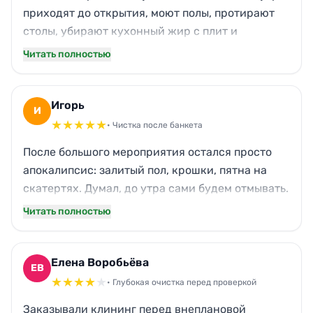
приходят до открытия, моют полы, протирают
столы, убирают кухонный жир с плит и
фартуков. В зале всегда приятно находиться,
Читать полностью
даже мой кот, который живёт при ресторане,
стал меньше чихать от пыли. Сотрудники
вежливые, знают наше расписание и не мешают
Игорь
И
готовке.
★
★
★
★
★
• Чистка после банкета
После большого мероприятия остался просто
апокалипсис: залитый пол, крошки, пятна на
скатертях. Думал, до утра сами будем отмывать.
Но специалисты справились за три часа —
Читать полностью
отдраили паркет, вынесли мусор, даже
раковины начистили. Утром зал блестел, будто
ничего и не было. Спасибо, что выручаете в
Елена Воробьёва
ЕВ
такие моменты!
★
★
★
★
★
• Глубокая очистка перед проверкой
Заказывали клининг перед внеплановой