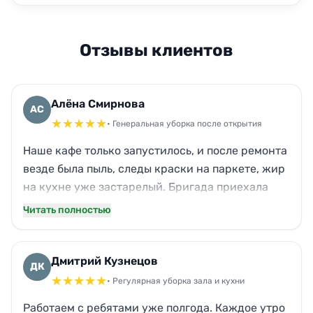
Отзывы клиентов
Алёна Смирнова
АС
★
★
★
★
★
• Генеральная уборка после открытия
Наше кафе только запустилось, и после ремонта
везде была пыль, следы краски на паркете, жир
на кухне уже застарелый. Бригада приехала
рано утром, всё отдраили — даже вытяжку до
Читать полностью
блеска. Окна теперь прозрачные, как будто их и
нет. Гости потом хвалили, как у нас чисто и
свежо пахнет, а не химией.
Дмитрий Кузнецов
ДК
★
★
★
★
★
• Регулярная уборка зала и кухни
Работаем с ребятами уже полгода. Каждое утро