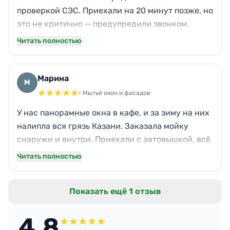
проверкой СЭС. Приехали на 20 минут позже, но
это не критично — предупредили звонком.
Отмыли всё, даже застарелый налёт с кафеля на
Читать полностью
кухне. Единственный нюанс — забыли
протереть верхнюю полку в подсобке, сама
потом заметила. А так — пар вырывался изо всех
Марина
М
щелей, дезинфекция по уму. В целом, довольна,
★
★
★
★
★
• Мытьё окон и фасадов
выручили.
У нас панорамные окна в кафе, и за зиму на них
налипла вся грязь Казани. Заказала мойку
снаружи и внутри. Приехали с автовышкой, всё
сделали аккуратно, без разводов. Теперь
Читать полностью
посетители любуются видом на Кремль, а не на
пыльные потёки. Приятно, что используют
Показать ещё 1 отзыв
безопасные средства — у меня дочка часто в
зале играет, и запаха химии вообще нет.
4.8
★
★
★
★
★