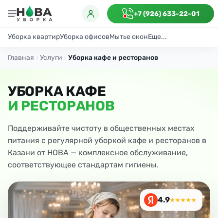
+7 (926) 633-22-01
Уборка квартир
Уборка офисов
Мытье окон
Еще...
Генеральная
Поддерживающая
После ремонта
Антибактериаль
Главная
Услуги
Уборка кафе и ресторанов
УБОРКА КАФЕ
И РЕСТОРАНОВ
Поддерживайте чистоту в общественных местах
питания с регулярной уборкой кафе и ресторанов в
Казани от НОВА — комплексное обслуживание,
соответствующее стандартам гигиены.
4.9
★★★★★