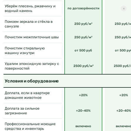
Уберём плесень, ржавчину и
по договорённости
водный камень
Помоем зеркала и стёкла в
250 руб/м²
250 руб/м
санузле
Почистим межплиточные швы
250 руб/м²
250 руб/м
Почистим стиральную
от 500 руб
от 500 ру
машину изнутри
Удалим эпоксидную затирку с
2500 руб/м²
2500 руб/
поверхностей
Условия и оборудование
Доплата, если в квартире
+20%
+20%
домашнее животное
Доплата за сильное
+20–40%
+20–40%
загрязнение
Профессиональные моющие
включено
включен
средства и инвентарь