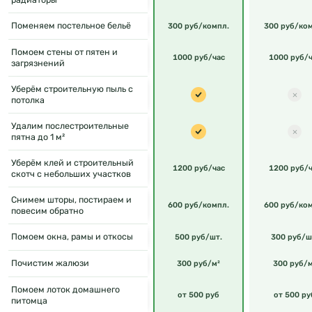
Поменяем постельное бельё
300 руб/компл.
300 руб/ко
Помоем стены от пятен и
1000 руб/час
1000 руб/ч
загрязнений
Уберём строительную пыль с
потолка
Удалим послестроительные
пятна до 1 м²
Уберём клей и строительный
1200 руб/час
1200 руб/ч
скотч с небольших участков
Снимем шторы, постираем и
600 руб/компл.
600 руб/ко
повесим обратно
Помоем окна, рамы и откосы
500 руб/шт.
300 руб/ш
Почистим жалюзи
300 руб/м²
300 руб/м
Помоем лоток домашнего
от 500 руб
от 500 ру
питомца