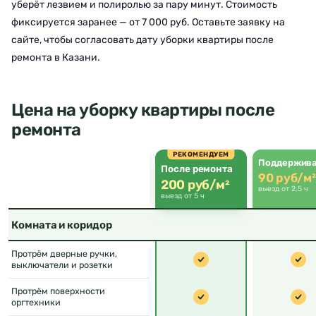
уберёт лезвием и полиролью за пару минут. Стоимость
фиксируется заранее — от 7 000 руб. Оставьте заявку на
сайте, чтобы согласовать дату уборки квартиры после
ремонта в Казани.
Цена на уборку квартиры после
ремонта
РЕКОМЕНДУЕМ
Поддержив
После ремонта
90 руб/м²
200 руб/м²
выезд от 2,5 ч
выезд от 5 ч
Комната и коридор
Протрём дверные ручки,
выключатели и розетки
Протрём поверхности
оргтехники