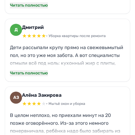
вовремя, оттёрли всё до скрипа: паркет,
Читать полностью
подоконники, даже люстру не забыли. Запах
свежести теперь вместо химии. Кот первым
делом обследовал каждый угол — доволен!
Дмитрий
Д
Спасибо, что навели порядок без лишней суеты.
★
★
★
★
★
• Уборка квартиры после ремонта
Дети рассыпали крупу прямо на свежевымытый
пол, но это уже моя забота. А вот специалисты
отмыли всё под ноль: кухонный жир с плиты,
окна от побелки, даже труднодоступные места
Читать полностью
за радиаторами. Приятно удивила гарантия на
работу — в случае чего исправят. Рекомендую
тем, кто ценит своё время.
Алёна Закирова
АЗ
★
★
★
★
★
• Мытьё окон и уборка
В целом неплохо, но приехали минут на 20
позже оговорённого. Из-за этого немного
понервничала, ребёнка надо было забирать из