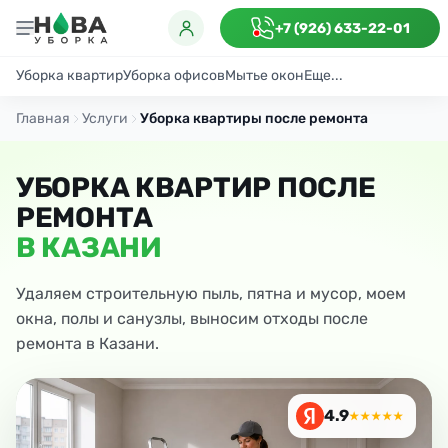
+7 (926) 633-22-01
Уборка квартир
Уборка офисов
Мытье окон
Еще...
Генеральная
Поддерживающая
После ремонта
Антибактериаль
Главная
Услуги
Уборка квартиры после ремонта
УБОРКА КВАРТИР ПОСЛЕ
РЕМОНТА
В КАЗАНИ
Удаляем строительную пыль, пятна и мусор, моем
окна, полы и санузлы, выносим отходы после
ремонта в Казани.
4.9
★★★★★