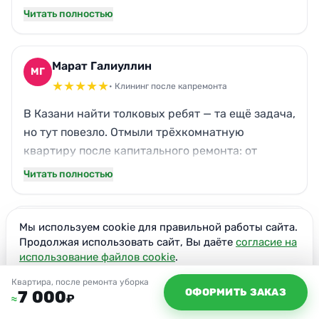
сада. Зато сам процесс: вычистили швы в
Читать полностью
плитке, убрали следы затирки. Единственный
минус — забыли протереть верхнюю полку в
кладовке, нашла пыль потом. А так — навели
Марат Галиуллин
МГ
порядок добротно.
★
★
★
★
★
• Клининг после капремонта
В Казани найти толковых ребят — та ещё задача,
но тут повезло. Отмыли трёхкомнатную
квартиру после капитального ремонта: от
строительной грязи до блеска стёкол. На кухне
Читать полностью
убрали застарелый жир, вымыли люстру с
хрусталём. Теперь можно спокойно расставлять
мебель и жить. Спасибо, выручили!
Регина
Мы используем cookie для правильной работы сайта.
Р
Продолжая использовать сайт, Вы даёте
согласие на
★
★
★
★
★
• Уборка двушки после ремонта
использование файлов cookie
.
Заказывала уборку для родителей в Казани —
Согласен
Квартира, после ремонта уборка
они въезжали после отделки. Боялась, что
ОФОРМИТЬ ЗАКАЗ
7 000
₽
≈
пожилым людям будет сложно принять