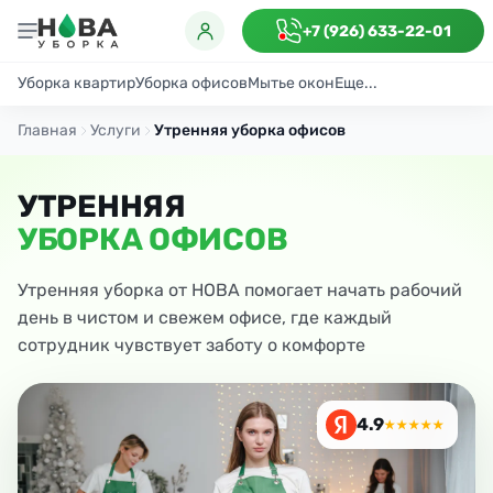
+7 (926) 633-22-01
Уборка квартир
Уборка офисов
Мытье окон
Еще...
Генеральная
Поддерживающая
После ремонта
Антибактериаль
Главная
Услуги
Утренняя уборка офисов
УТРЕННЯЯ
УБОРКА ОФИСОВ
Утренняя уборка от НОВА помогает начать рабочий
день в чистом и свежем офисе, где каждый
сотрудник чувствует заботу о комфорте
4.9
★★★★★