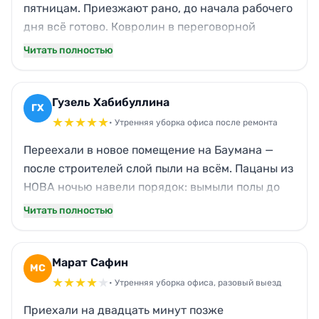
пятницам. Приезжают рано, до начала рабочего
дня всё готово. Ковролин в переговорной
пылесосят тщательно — у нас аллергик в
Читать полностью
коллективе, ни разу не жаловался. Окна моют
по графику, с улицы смотреть приятно. Даже
пыль с жалюзи снимают, мелочь, а забота
Гузель Хабибуллина
ГХ
заметна.
★
★
★
★
★
• Утренняя уборка офиса после ремонта
Переехали в новое помещение на Баумана —
после строителей слой пыли на всём. Пацаны из
НОВА ночью навели порядок: вымыли полы до
скрипа, протёрли подоконники и розетки, даже
Читать полностью
следы скотча с дверей убрали. Утром зашли —
пахнет свежестью, стёкла прозрачные. Коллеги
оценили, теперь только к вам.
Марат Сафин
МС
★
★
★
★
★
• Утренняя уборка офиса, разовый выезд
Приехали на двадцать минут позже