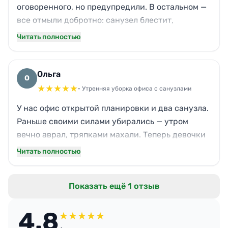
оговоренного, но предупредили. В остальном —
все отмыли добротно: санузел блестит,
кухонный угол чистый, мусор вынесли.
Читать полностью
Единственный минус — заметил пыль на
верхней полке стеллажа у ресепшена, видимо,
пропустили. Не критично, сам протёр за минуту.
Ольга
О
В целом доволен, обращусь ещё.
★
★
★
★
★
• Утренняя уборка офиса с санузлами
У нас офис открытой планировки и два санузла.
Раньше своими силами убирались — утром
вечно аврал, тряпками махали. Теперь девочки
приходят в 7 утра: зеркала без разводов, кафель
Читать полностью
в туалетах моют с дезинфекцией, пахнет
лимоном. Дозаторы жидкого мыла проверяют,
Показать ещё 1 отзыв
мелочь, а уважение к команде чувствуется.
4.8
★
★
★
★
★