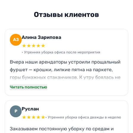
Отзывы клиентов
Алина Зарипова
АЗ
★
★
★
★
★
• Утренняя уборка офиса после мероприятия
Вчера наши арендаторы устроили прощальный
фуршет — крошки, липкие пятна на паркете,
горы бумажных стаканчиков. К утру боялась не
успеть к приходу сотрудников. Бригада
Читать полностью
приехала в шесть, тихо всё отскребли, даже
кухонный стол от жира оттёрли. Запах кофе
выветрили, мусор вынесли. Офис сияет, можно
Руслан
Р
работать.
★
★
★
★
★
• Утренняя уборка офиса дважды в неделю
Заказываем постоянную уборку по средам и