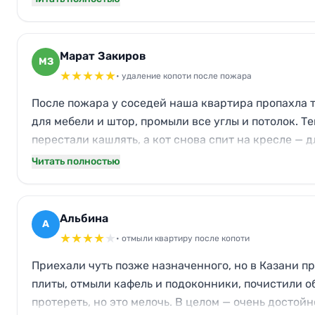
Марат Закиров
МЗ
★
★
★
★
★
• удаление копоти после пожара
После пожара у соседей наша квартира пропахла т
для мебели и штор, промыли все углы и потолок. Т
перестали кашлять, а кот снова спит на кресле — д
Читать полностью
Альбина
А
★
★
★
★
★
• отмыли квартиру после копоти
Приехали чуть позже назначенного, но в Казани пр
плиты, отмыли кафель и подоконники, почистили о
протереть, но это мелочь. В целом — очень достойн