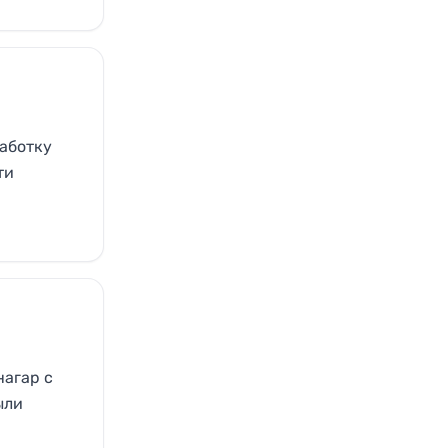
работку
ти
нагар с
ыли