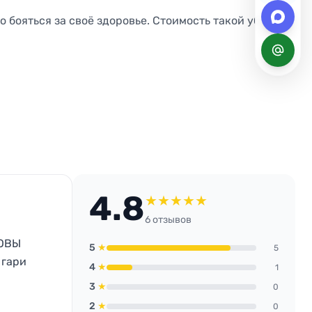
о бояться за своё здоровье. Стоимость такой уборки
4.8
★
★
★
★
★
6 отзывов
НОВЫ
5
★
5
 гари
4
★
1
3
★
0
2
★
0