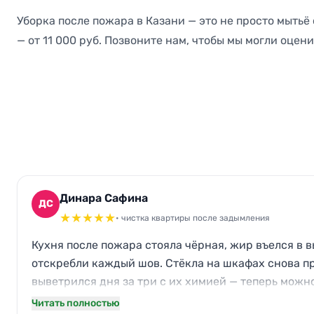
Уборка после пожара в Казани — это не просто мытьё
— от 11 000 руб. Позвоните нам, чтобы мы могли оцен
Динара Сафина
ДС
★
★
★
★
★
• чистка квартиры после задымления
Кухня после пожара стояла чёрная, жир въелся в в
отскребли каждый шов. Стёкла на шкафах снова пр
выветрился дня за три с их химией — теперь можно
Читать полностью