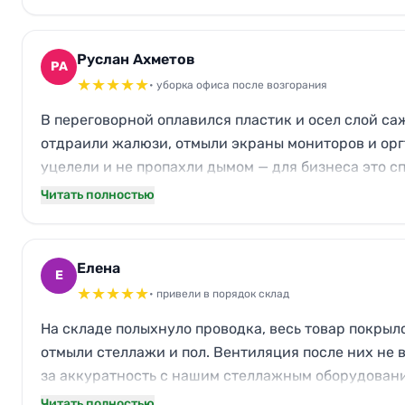
Руслан Ахметов
РА
★
★
★
★
★
• уборка офиса после возгорания
В переговорной оплавился пластик и осел слой саж
отдраили жалюзи, отмыли экраны мониторов и орг
уцелели и не пропахли дымом — для бизнеса это с
Читать полностью
Елена
Е
★
★
★
★
★
• привели в порядок склад
На складе полыхнуло проводка, весь товар покрыл
отмыли стеллажи и пол. Вентиляция после них не 
за аккуратность с нашим стеллажным оборудован
Читать полностью