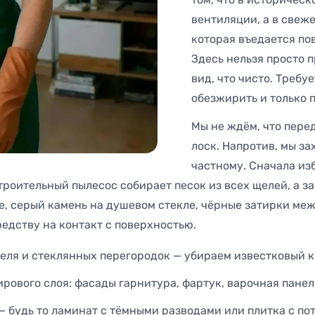
вентиляции, а в свеж
которая въедается по
Здесь нельзя просто 
вид, что чисто. Требу
обезжирить и только 
Мы не ждём, что пере
лоск. Напротив, мы за
частному. Сначала из
строительный пылесос собирает песок из всех щелей, а з
 серый камень на душевом стекле, чёрные затирки межд
едству на контакт с поверхностью.
еля и стеклянных перегородок — убираем известковый к
рового слоя: фасады гарнитура, фартук, варочная панел
— будь то ламинат с тёмными разводами или плитка с по