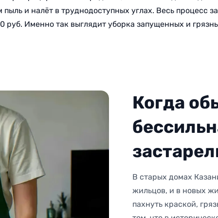
м пыль и налёт в труднодоступных углах. Весь процесс з
00 руб. Именно так выглядит уборка запущенных и грязны
Когда об
бессильн
застарел
В старых домах Казан
жильцов, и в новых ж
пахнуть краской, гря
том, что в историчес