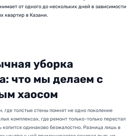
анимает от одного до нескольких дней в зависимости
х квартир в Казани.
ычная уборка
а: что мы делаем с
ым хаосом
и, где толстые стены помнят не одно поколение
илых комплексах, где ремонт только-только перестал
зь копится одинаково безжалостно. Разница лишь в
ком центре к ней примешивается вековая пыль из