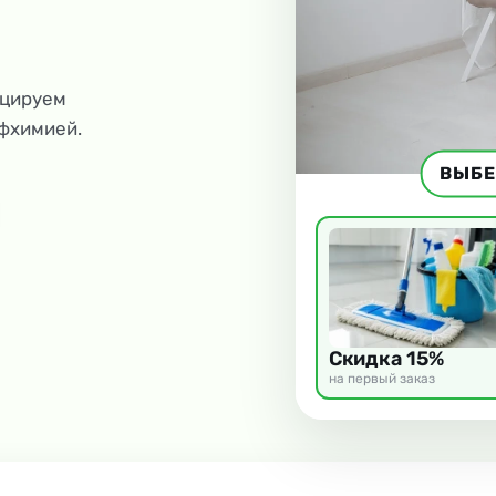
ицируем
офхимией.
ВЫБЕ
Скидка 15%
на первый заказ