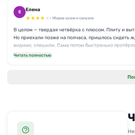
Елена
Е
★
★
★
★
★
• Уборка кухни и санузла
В целом — твердая четвёрка с плюсом. Плиту и выт
Но приехали позже на полчаса, пришлось сидеть ж
видимо, спешили. Сама потом быстренько протёрла.
следующий раз попрошу задержаться на эти мелоч
Читать полностью
По
Ч
Не