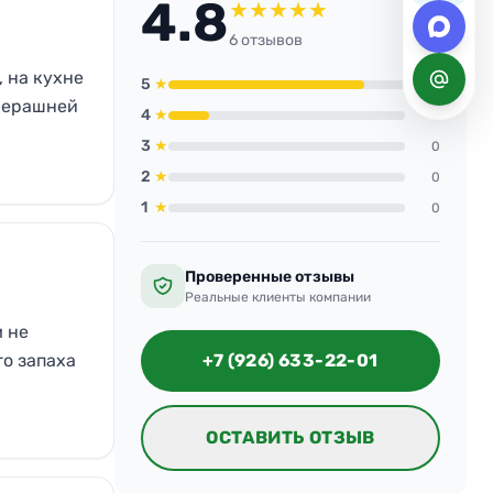
4.8
★
★
★
★
★
6 отзывов
, на кухне
5
★
5
вчерашней
4
★
1
3
★
0
2
★
0
1
★
0
Проверенные отзывы
Реальные клиенты компании
м не
го запаха
+7 (926) 633-22-01
ОСТАВИТЬ ОТЗЫВ