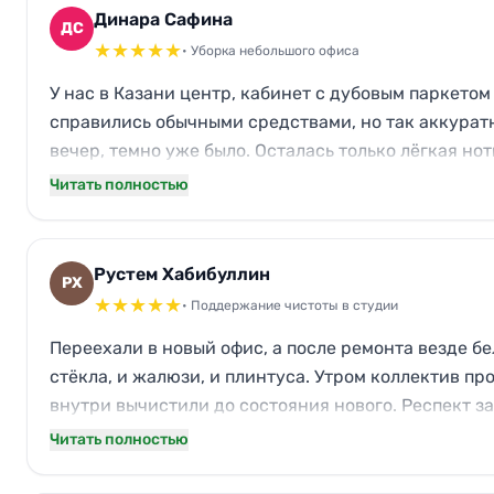
Динара Сафина
ДС
★
★
★
★
★
• Уборка небольшого офиса
У нас в Казани центр, кабинет с дубовым паркето
справились обычными средствами, но так аккуратно
вечер, темно уже было. Осталась только лёгкая нот
Читать полностью
Рустем Хабибуллин
РХ
★
★
★
★
★
• Поддержание чистоты в студии
Переехали в новый офис, а после ремонта везде бе
стёкла, и жалюзи, и плинтуса. Утром коллектив п
внутри вычистили до состояния нового. Респект за
Читать полностью