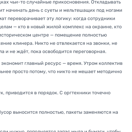
ках чьи-то случайные прикосновения. Откладывать
чит начинать день с суеты и мельтешащих под ногами
ат переворачивает эту логику: когда сотрудники
делам — кто в новый жилой комплекс на окраине, кто
 историческом центре — помещение полностью
ение клинера. Никто не отвлекается на звонки, не
ла и не ждёт, пока освободится переговорная.
 экономит главный ресурс — время. Утром коллектив
льнее просто потому, что никто не мешает методично
к, приводится в порядок. С оргтехники точечно
усор выносится полностью, пакеты заменяются на
сли нужно, пополняется запас мыла и бумаги, чтобы