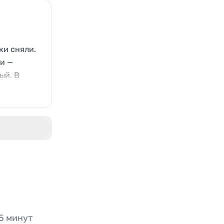
ки сняли.
ли —
ый. В
5 минут