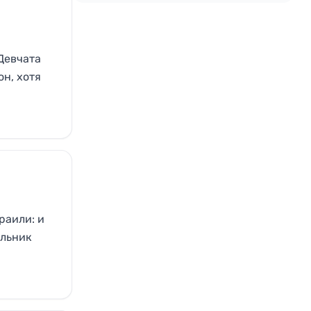
 Девчата
он, хотя
раили: и
ильник