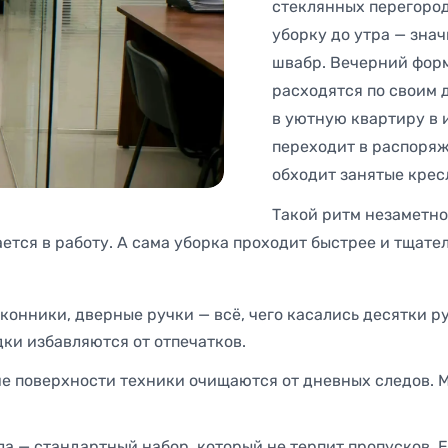
стеклянных перегород
уборку до утра — зна
швабр. Вечерний форм
расходятся по своим 
в уютную квартиру в
переходит в распоряж
обходит занятые крес
Такой ритм незаметно
ется в работу. А сама уборка проходит быстрее и тщате
онники, дверные ручки — всё, чего касались десятки ру
дки избавляются от отпечатков.
 поверхности техники очищаются от дневных следов. М
а — стандартный набор, который не терпит пропусков. Е