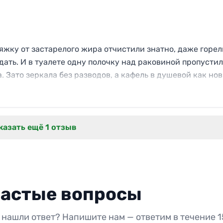
яжку от застарелого жира отчистили знатно, даже горел
дать. И в туалете одну полочку над раковиной пропусти
 Зато зеркала без разводов, а кафель в душевой как нов
и.
казать ещё 1 отзыв
астые вопросы
 нашли ответ? Напишите нам — ответим в течение 1