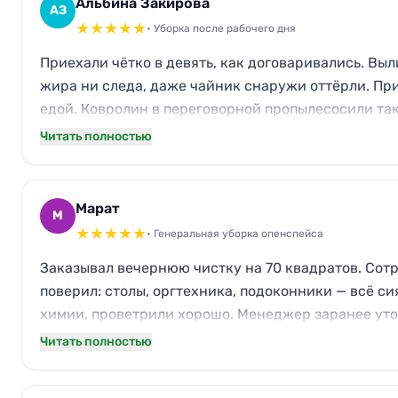
Альбина Закирова
АЗ
★
★
★
★
★
• Уборка после рабочего дня
Приехали чётко в девять, как договаривались. Выли
жира ни следа, даже чайник снаружи оттёрли. При
едой. Ковролин в переговорной пропылесосили так,
Читать полностью
Марат
М
★
★
★
★
★
• Генеральная уборка опенспейса
Заказывал вечернюю чистку на 70 квадратов. Сотр
поверил: столы, оргтехника, подоконники — всё си
химии, проветрили хорошо. Менеджер заранее уточ
Читать полностью