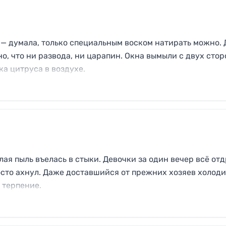
м — думала, только специальным воском натирать можно.
, что ни развода, ни царапин. Окна вымыли с двух стор
ка цитруса в воздухе.
лая пыль въелась в стыки. Девочки за один вечер всё отд
росто ахнул. Даже доставшийся от прежних хозяев холод
 терпение.