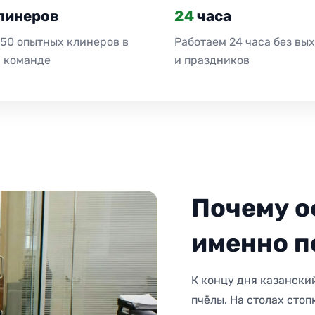
линеров
24
часа
 50 опытных клинеров в
Работаем 24 часа без вы
 команде
и праздников
Почему о
именно п
К концу дня казански
пчёлы. На столах стоп