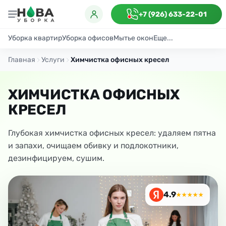
+7 (926) 633-22-01
Уборка квартир
Уборка офисов
Мытье окон
Еще...
Генеральная
Поддерживающая
После ремонта
Антибактериаль
Главная
Услуги
Химчистка офисных кресел
ХИМЧИСТКА ОФИСНЫХ
КРЕСЕЛ
Глубокая химчистка офисных кресел: удаляем пятна
и запахи, очищаем обивку и подлокотники,
дезинфицируем, сушим.
4.9
★★★★★