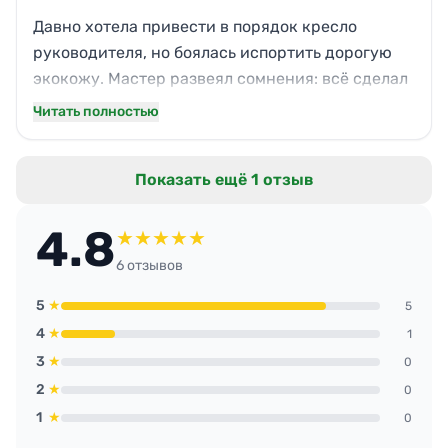
обращаться повторно.
Давно хотела привести в порядок кресло
руководителя, но боялась испортить дорогую
экокожу. Мастер развеял сомнения: всё сделал
деликатно, подобрал нужное средство. Исчезли
Читать полностью
тёмные потёртости, кожа стала мягкой,
появился приятный блеск. Теперь в
Показать ещё 1 отзыв
переговорной не стыдно посадить партнёров.
Отличный сервис без лишних обещаний,
4.8
результат говорит сам за себя.
★
★
★
★
★
6 отзывов
5
★
5
4
★
1
3
★
0
2
★
0
1
★
0