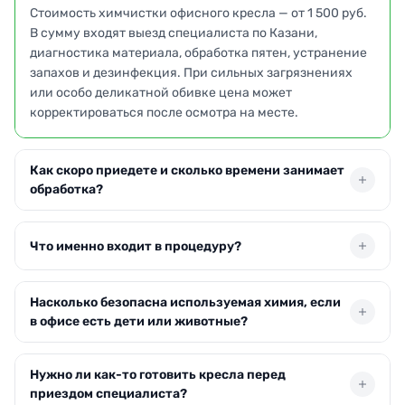
Стоимость химчистки офисного кресла — от 1 500 руб.
В сумму входят выезд специалиста по Казани,
диагностика материала, обработка пятен, устранение
запахов и дезинфекция. При сильных загрязнениях
или особо деликатной обивке цена может
корректироваться после осмотра на месте.
Как скоро приедете и сколько времени занимает
обработка?
Обычно приезжаем на следующий день после заявки. В
Что именно входит в процедуру?
Казани возможен выезд в день обращения при
наличии свободных бригад. Сама чистка длится 30–60
минут, а пользоваться креслом можно через 2–4 часа —
Мастер очищает все элементы кресла: сиденье,
Насколько безопасна используемая химия, если
как только обивка высохнет.
спинку, подлокотники, подголовник. Удаляем пыль,
в офисе есть дети или животные?
жировые наслоения, пятна от кофе, чернил. Финишный
этап — нанесение защитного состава, который
Применяем гипоаллергенные составы без
замедляет повторное появление грязи.
Нужно ли как-то готовить кресла перед
агрессивных компонентов. После проветривания не
приездом специалиста?
остаётся раздражающих запахов — это подтверждено