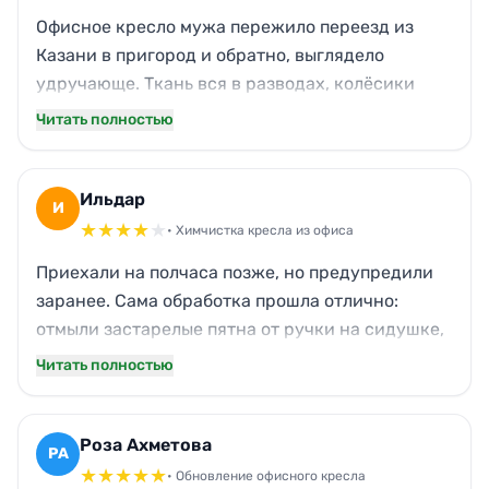
чувствуется подход.
Офисное кресло мужа пережило переезд из
Казани в пригород и обратно, выглядело
удручающе. Ткань вся в разводах, колёсики
скрипели от грязи. После чистки не узнала
Читать полностью
вещь: мягкое, чистое, без единого пятнышка.
Муж говорит, что теперь спина меньше устаёт,
когда сидишь на свежем. Спасибо, что вернули
Ильдар
И
вещи вторую жизнь без лишних затрат.
★
★
★
★
★
• Химчистка кресла из офиса
Приехали на полчаса позже, но предупредили
заранее. Сама обработка прошла отлично:
отмыли застарелые пятна от ручки на сидушке,
подлокотники перестали быть липкими.
Читать полностью
Единственное — забыли пройтись по задней
спинке сзади, там осталось чуть пыли. Но это
мелочи, креслом теперь комфортно
Роза Ахметова
РА
пользоваться, заказом доволен. Буду
★
★
★
★
★
• Обновление офисного кресла