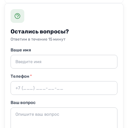
сертификатами. Средства безопасны для контакта с
Достаточно убрать с кресел личные вещи: подушки,
кожей и не вредят питомцам, даже если те любят
пледы, чехлы. Освобождать рабочее место полностью
отдыхать на креслах.
не требуется — проводим клининг прямо в кабинете.
Присутствие заказчика желательно только в начале и
Остались вопросы?
при приёмке результата.
Ответим в течение 15 минут
Ваше имя
Телефон
*
Ваш вопрос