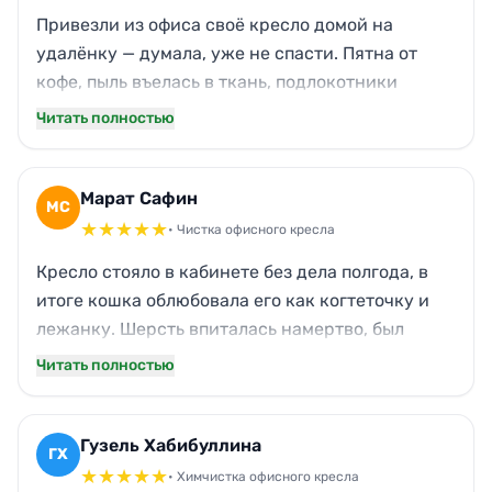
Привезли из офиса своё кресло домой на
удалёнку — думала, уже не спасти. Пятна от
кофе, пыль въелась в ткань, подлокотники
блестели от жира. После обработки как
Читать полностью
новенькое: запах ушёл, ткань посвежела, даже
цвет стал ярче. Мастер приехал вовремя,
работал аккуратно на балконе. Теперь сидеть
Марат Сафин
МС
одно удовольствие, никаких посторонних
★
★
★
★
★
• Чистка офисного кресла
ароматов.
Кресло стояло в кабинете без дела полгода, в
итоге кошка облюбовала его как когтеточку и
лежанку. Шерсть впиталась намертво, был
неприятный запах. Вызвал специалистов из
Читать полностью
Новы, приехали в тот же день. Справились
быстро, теперь кресло реально пахнет
свежестью, никаких следов кошачьей жизни.
Гузель Хабибуллина
ГХ
Приятно, что дали гарантию на работу,
★
★
★
★
★
• Химчистка офисного кресла