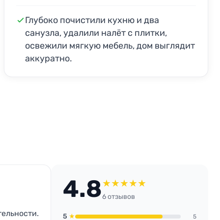
Глубоко почистили кухню и два
санузла, удалили налёт с плитки,
освежили мягкую мебель, дом выглядит
аккуратно.
4.8
★
★
★
★
★
6 отзывов
тельности.
5
★
5