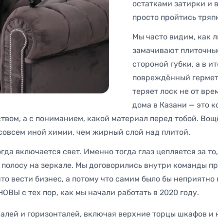
остатками затирки и в
просто пройтись тряп
Мы часто видим, как 
замачивают плиточные
стороной губки, а в и
повреждённый гермети
теряет лоск не от вре
дома в Казани — это к
вом, а с пониманием, какой материал перед тобой. Вощё
совсем иной химии, чем жирный слой над плитой.
да включается свет. Именно тогда глаз цепляется за то,
 полосу на зеркале. Мы договорились внутри команды пр
ято вести бизнес, а потому что самим было бы неприятно
ОВЫ с тех пор, как мы начали работать в 2020 году.
алей и горизонталей, включая верхние торцы шкафов и 