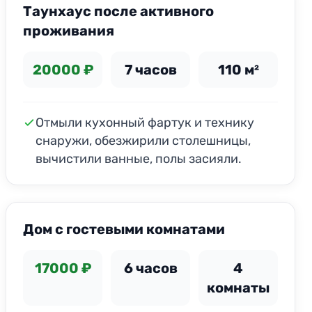
Таунхаус после активного
проживания
20000 ₽
7 часов
110 м²
Отмыли кухонный фартук и технику
снаружи, обезжирили столешницы,
вычистили ванные, полы засияли.
ДО
ПОСЛЕ
Дом с гостевыми комнатами
17000 ₽
6 часов
4
комнаты