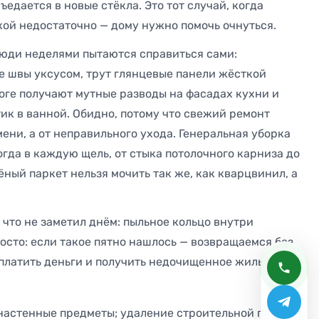
ъедается в новые стёкла. Это тот случай, когда
кой недостаточно — дому нужно помочь очнуться.
люди неделями пытаются справиться сами:
 швы уксусом, трут глянцевые панели жёсткой
тоге получают мутные разводы на фасадах кухни и
к в ванной. Обидно, потому что свежий ремонт
мени, а от неправильного ухода. Генеральная уборка
огда в каждую щель, от стыка потолочного карниза до
ный паркет нельзя мочить так же, как кварцвинил, а
 что не заметил днём: пыльное кольцо внутри
осто: если такое пятно нашлось — возвращаемся без
 платить деньги и получить недочищенное жильё. Это
настенные предметы; удаление строительной пыли из