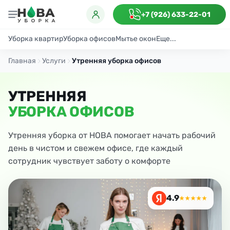
+7 (926) 633-22-01
Уборка квартир
Уборка офисов
Мытье окон
Еще...
Генеральная
Поддерживающая
После ремонта
Антибактериаль
Главная
Услуги
Утренняя уборка офисов
УТРЕННЯЯ
УБОРКА ОФИСОВ
Утренняя уборка от НОВА помогает начать рабочий
день в чистом и свежем офисе, где каждый
сотрудник чувствует заботу о комфорте
4.9
★★★★★