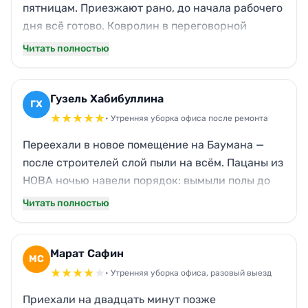
пятницам. Приезжают рано, до начала рабочего
дня всё готово. Ковролин в переговорной
пылесосят тщательно — у нас аллергик в
Читать полностью
коллективе, ни разу не жаловался. Окна моют
по графику, с улицы смотреть приятно. Даже
пыль с жалюзи снимают, мелочь, а забота
Гузель Хабибуллина
ГХ
заметна.
★
★
★
★
★
• Утренняя уборка офиса после ремонта
Переехали в новое помещение на Баумана —
после строителей слой пыли на всём. Пацаны из
НОВА ночью навели порядок: вымыли полы до
скрипа, протёрли подоконники и розетки, даже
Читать полностью
следы скотча с дверей убрали. Утром зашли —
пахнет свежестью, стёкла прозрачные. Коллеги
оценили, теперь только к вам.
Марат Сафин
МС
★
★
★
★
★
• Утренняя уборка офиса, разовый выезд
Приехали на двадцать минут позже