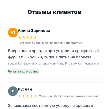
Отзывы клиентов
Алина Зарипова
АЗ
★
★
★
★
★
• Утренняя уборка офиса после мероприятия
Вчера наши арендаторы устроили прощальный
фуршет — крошки, липкие пятна на паркете,
горы бумажных стаканчиков. К утру боялась не
успеть к приходу сотрудников. Бригада
Читать полностью
приехала в шесть, тихо всё отскребли, даже
кухонный стол от жира оттёрли. Запах кофе
выветрили, мусор вынесли. Офис сияет, можно
Руслан
Р
работать.
★
★
★
★
★
• Утренняя уборка офиса дважды в неделю
Заказываем постоянную уборку по средам и