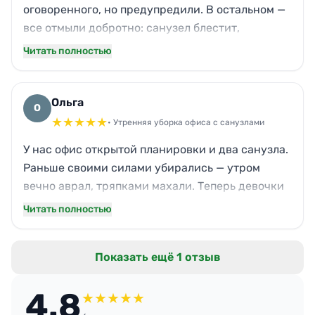
оговоренного, но предупредили. В остальном —
все отмыли добротно: санузел блестит,
кухонный угол чистый, мусор вынесли.
Читать полностью
Единственный минус — заметил пыль на
верхней полке стеллажа у ресепшена, видимо,
пропустили. Не критично, сам протёр за минуту.
Ольга
О
В целом доволен, обращусь ещё.
★
★
★
★
★
• Утренняя уборка офиса с санузлами
У нас офис открытой планировки и два санузла.
Раньше своими силами убирались — утром
вечно аврал, тряпками махали. Теперь девочки
приходят в 7 утра: зеркала без разводов, кафель
Читать полностью
в туалетах моют с дезинфекцией, пахнет
лимоном. Дозаторы жидкого мыла проверяют,
Показать ещё 1 отзыв
мелочь, а уважение к команде чувствуется.
4.8
★
★
★
★
★