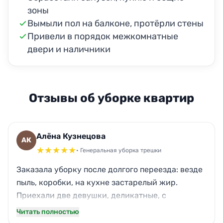
зоны
Вымыли пол на балконе, протёрли стены
Привели в порядок межкомнатные
двери и наличники
Отзывы об уборке квартир
Алёна Кузнецова
АК
★
★
★
★
★
• Генеральная уборка трешки
Заказала уборку после долгого переезда: везде
пыль, коробки, на кухне застарелый жир.
Приехали две девушки, деликатные, с
собственной химией. Паркет заблестел, окна аж
Читать полностью
скрипят от чистоты, даже кот перестал чихать.