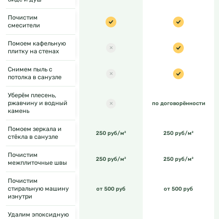
Почистим
смесители
Помоем кафельную
плитку на стенах
Снимем пыль с
потолка в санузле
Уберём плесень,
ржавчину и водный
по договорённости
камень
Помоем зеркала и
250 руб/м²
250 руб/м²
стёкла в санузле
Почистим
250 руб/м²
250 руб/м²
межплиточные швы
Почистим
стиральную машину
от 500 руб
от 500 руб
изнутри
Удалим эпоксидную