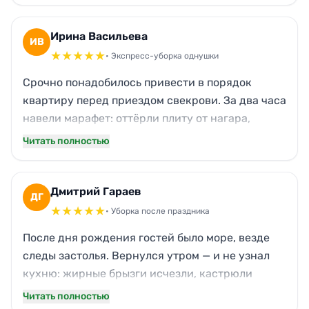
стеклянную полку в серванте не протёрли. Но
пылесосили тщательно, запах приятный.
Ирина Васильева
ИВ
Продолжу сотрудничество.
★
★
★
★
★
• Экспресс-уборка однушки
Срочно понадобилось привести в порядок
квартиру перед приездом свекрови. За два часа
навели марафет: оттёрли плиту от нагара,
вымыли окно с балконной дверью, освежили
Читать полностью
ковры. Никакой химической вони, только лёгкий
аромат цитрусов. Свекровь сказала: «У тебя
стерильно, как в операционной».
Дмитрий Гараев
ДГ
★
★
★
★
★
• Уборка после праздника
После дня рождения гостей было море, везде
следы застолья. Вернулся утром — и не узнал
кухню: жирные брызги исчезли, кастрюли
начищены, мусор вынесен. Даже пятно от
Читать полностью