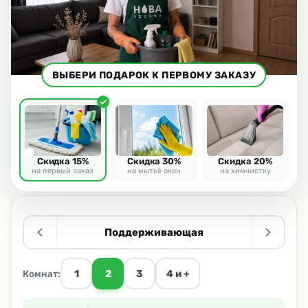
ВЫБЕРИ ПОДАРОК К ПЕРВОМУ ЗАКАЗУ
Скидка 15%
Скидка 30%
Скидка 20%
на первый заказ
на мытьё окон
на химчистку
Поддерживающая
1
2
3
4 и +
Комнат: