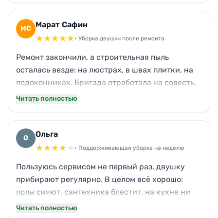
Приятно удивило, как аккуратно сложили вещи
— рука не поднялась ничего перекладывать.
Марат Сафин
МС
★
★
★
★
★
• Уборка двушки после ремонта
Ремонт закончили, а строительная пыль
осталась везде: на люстрах, в швах плитки, на
подоконниках. Бригада отработала на совесть,
отмыли каждый угол, даже радиаторы. Запах
Читать полностью
свежести теперь во всей квартире. Соседи по
площадке тоже заинтересовались, дал им
контакты.
Ольга
О
★
★
★
★
★
• Поддерживающая уборка на неделю
Пользуюсь сервисом не первый раз, двушку
прибирают регулярно. В целом всё хорошо:
полы сияют, сантехника блестит, на кухне ни
крошки. Единственный нюанс — на этот раз
Читать полностью
чуть задержались, минут на 20, и одну