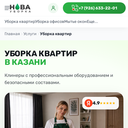
+7 (926) 633-22-01
Уборка квартир
Уборка офисов
Мытье окон
Еще...
Генеральная
Поддерживающая
После ремонта
Антибактериаль
Главная
Услуги
Уборка квартир
УБОРКА КВАРТИР
В КАЗАНИ
Клинеры с профессиональным оборудованием и
безопасными составами.
4.9
★★★★★