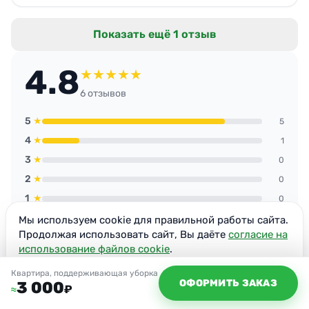
красного вина с дивана вывели без следа. В
Казани теперь только к вам, спасибо за
Показать ещё 1 отзыв
оперативность.
4.8
★
★
★
★
★
6 отзывов
5
★
5
4
★
1
3
★
0
2
★
0
1
★
0
Мы используем cookie для правильной работы сайта.
Продолжая использовать сайт, Вы даёте
согласие на
Проверенные отзывы
использование файлов cookie
.
Реальные клиенты компании
Согласен
Квартира, поддерживающая уборка
ОФОРМИТЬ ЗАКАЗ
3 000
₽
≈
+7 (926) 633-22-01