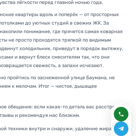
увства лёгкости перед главной ночью года.
нские квартиры вдоль и поперёк — от просторных
потолками до уютных студий в свежих ЖК. За
 накопили понимание, где прячется самая коварная
сты не просто проходятся тряпкой по видимым
одвинут холодильник, приведут в порядок вытяжку,
усами и вернут блеск смесителям так, что они
возвращается свежесть, а запахи исчезают.
ойно пройтись по заснеженной улице Баумана, не
нием к мелочам. Итог — чистое, дышащее
ое обещание: если какая-то деталь вас расстроит,
тзывы и рекомендуя нас близким.
овой техники внутри и снаружи, удаление жира и