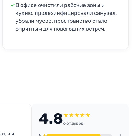
В офисе очистили рабочие зоны и
кухню, продезинфицировали санузел,
убрали мусор, пространство стало
опрятным для новогодних встреч.
4.8
★
★
★
★
★
6 отзывов
и, и я
5
★
5