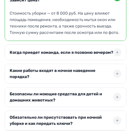
зависит цена?
Стоимость уборки — от 8 000 руб. На цену влияют
площадь помещения, необходимость мытья окон или
техники после ремонта, а также срочность выезда.
Точную сумму рассчитаем после осмотра или по фото.
Когда приедет команда, если я позвоню вечером?
Выезжаем по Казани круглосуточно. Если оформите
Какие работы входят в ночное наведение
заявку до 21:00, специалисты прибудут в течение 2–3
порядка?
часов. Для заказов позже этого времени подача
машины согласовывается индивидуально.
В стандартный тариф включены влажная уборка
Безопасны ли моющие средства для детей и
поверхностей, мойка полов, санузлов, вынос мусора и
домашних животных?
протирка зеркал. Дополнительно можно заказать
чистку ковров или мытьё духовки.
Используем гипоаллергенные составы без едких
Обязательно ли присутствовать при ночной
отдушек. После проветривания помещения следов
уборке и как передать ключи?
химии не остаётся — это подтверждено испытаниями.