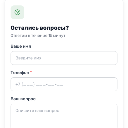
Для питомцев и малышей риска нет.
Дожидаться сотрудников не обязательно. Оставьте
ключи в сейф-боксе у двери или у консьержа, а мы
вернём их на место. Доступ можно обеспечить через
охрану или код-замок.
Остались вопросы?
Ответим в течение 15 минут
Ваше имя
Телефон
*
Ваш вопрос