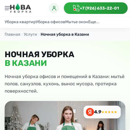
+7 (926) 633-22-01
Уборка квартир
Уборка офисов
Мытье окон
Еще...
Генеральная
Поддерживающая
После ремонта
Антибактериаль
Главная
Услуги
Ночная уборка в Казани
НОЧНАЯ УБОРКА
В КАЗАНИ
Ночная уборка офисов и помещений в Казани: мытьё
полов, санузлов, кухонь, вынос мусора, протирка
поверхностей.
4.9
★★★★★