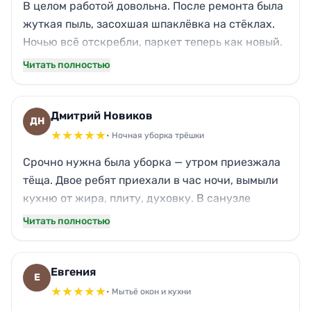
В целом работой довольна. После ремонта была
жуткая пыль, засохшая шпаклёвка на стёклах.
Ночью всё отскребли, паркет теперь как новый.
Но приехали на 20 минут позже оговорённого, и
Читать полностью
забыли протереть полку в кладовке — мелочь,
конечно. А так — спасибо, квартиру привели в
порядок.
Дмитрий Новиков
ДН
★
★
★
★
★
• Ночная уборка трёшки
Срочно нужна была уборка — утром приезжала
тёща. Двое ребят приехали в час ночи, вымыли
кухню от жира, плиту, духовку. В санузле
плитку оттёрли, зеркала без разводов. Кот
Читать полностью
надеялся, что его пропылесосят, но обошлось.
Спасибо за оперативность и порядок.
Евгения
Е
★
★
★
★
★
• Мытьё окон и кухни