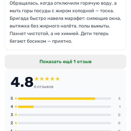
Обращалась, когда отключили горячую воду, а
мыть горы посуды с жиром холодной — тоска.
Бригада быстро навела марафет: сияющие окна,
вытяжка без жирного налёта, полы вымыты.
Пахнет чистотой, а не химией. Дети теперь
бегают босиком — приятно.
Показать ещё 1 отзыв
4.8
★
★
★
★
★
6 отзывов
5
★
5
4
★
1
3
★
0
2
★
0