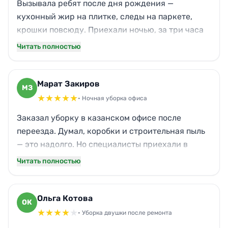
Вызывала ребят после дня рождения —
кухонный жир на плитке, следы на паркете,
крошки повсюду. Приехали ночью, за три часа
отмыли всё до скрипа. Даже винные пятна с
Читать полностью
ковра вывели. Теперь в квартире свежесть, как
будто и не гуляли. Очень выручили, теперь
только к вам.
Марат Закиров
МЗ
★
★
★
★
★
• Ночная уборка офиса
Заказал уборку в казанском офисе после
переезда. Думал, коробки и строительная пыль
— это надолго. Но специалисты приехали в
полночь, всё вычистили: полы, окна, даже
Читать полностью
жалюзи протёрли. Утром коллектив пришёл в
чистоту. Отдельное спасибо за мойку витрин —
сияют.
Ольга Котова
ОК
★
★
★
★
★
• Уборка двушки после ремонта