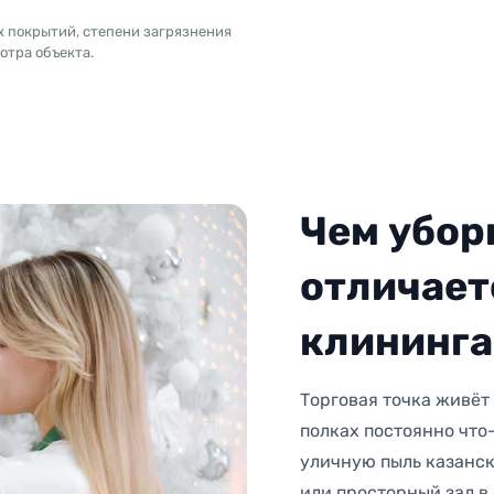
х покрытий, степени загрязнения
отра объекта.
Чем убор
отличает
клининга
Торговая точка живёт 
полках постоянно что
уличную пыль казанск
или просторный зал в