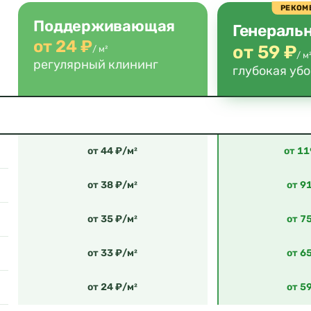
РЕКОМ
Поддерживающая
Генераль
от 24 ₽
от 59 ₽
/ м²
/ м
регулярный клининг
глубокая уб
от 44 ₽/м²
от 11
от 38 ₽/м²
от 9
от 35 ₽/м²
от 7
от 33 ₽/м²
от 6
от 24 ₽/м²
от 5