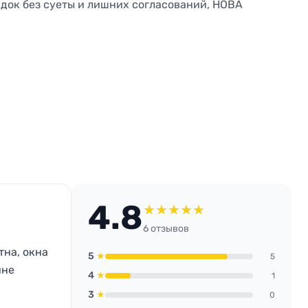
ядок без суеты и лишних согласований, НОВА
4.8
★
★
★
★
★
6 отзывов
тна, окна
5
★
5
ине
4
★
1
3
★
0