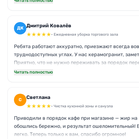
Читать полностью
Дмитрий Ковалёв
ДК
★
★
★
★
★
• Ежедневная уборка торгового зала
Ребята работают аккуратно, приезжают всегда вов
труднодоступных углах. У нас керамогранит, заме
Приятно, что не нужно переживать за порядок пер
Читать полностью
Светлана
С
★
★
★
★
★
• Чистка кухонной зоны и санузла
Приводили в порядок кафе при магазине — жир на к
обошлись бережно, и результат ошеломительный! В
легко. Теперь только к вам, спасибо огромное!