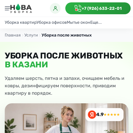
+7 (926) 633-22-01
Уборка квартир
Уборка офисов
Мытье окон
Еще...
Генеральная
Поддерживающая
После ремонта
Антибактериаль
Главная
Услуги
Уборка после животных
УБОРКА ПОСЛЕ ЖИВОТНЫХ
В КАЗАНИ
Удаляем шерсть, пятна и запахи, очищаем мебель и
ковры, дезинфицируем поверхности, приводим
квартиру в порядок.
4.9
★★★★★