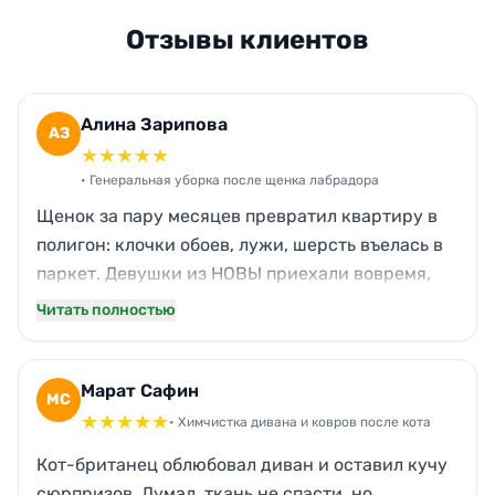
Отзывы клиентов
Алина Зарипова
АЗ
★
★
★
★
★
• Генеральная уборка после щенка лабрадора
Щенок за пару месяцев превратил квартиру в
полигон: клочки обоев, лужи, шерсть въелась в
паркет. Девушки из НОВЫ приехали вовремя,
всё отдраили так, что даже запах из прихожей
Читать полностью
исчез. Особенно порадовало, что мебель
обработали безопасным средством — важно,
ведь пёс всё лижет. Теперь рекомендую
Марат Сафин
МС
друзьям в Казани.
★
★
★
★
★
• Химчистка дивана и ковров после кота
Кот-британец облюбовал диван и оставил кучу
сюрпризов. Думал, ткань не спасти, но