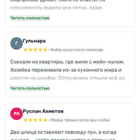
специалисты вывели все пятна, даже
застарелые. Заодно почистили ковры в детской
Читать полностью
— у ребёнка перестали слезиться глаза.
Приятный бонус — окна помыли, хотя не
заказывал. Навели полный порядок без лишних
Гульнара
Г
слов.
★
★
★
★
★
• Мойка кухни после переезда
Съехали из квартиры, где жили с мейн-куном.
Хозяйка переживала из-за кухонного жира и
шерсти на шкафах. Сотрудники отмыли всё до
блеска: вытяжка, плита, решётки — ни намёка
Читать полностью
на налёт. Даже за радиатором протёрли, куда я
сама годами не заглядывала. Запах ушёл,
деньги залог нам вернули без споров.
Руслан Ахметов
РА
★
★
★
★
★
• Уборка трёшки после двух собак
Два шпица оставляют повсюду пух, а когда