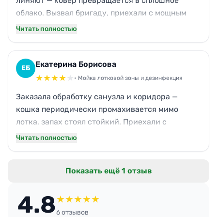
линяют — ковёр превращается в сплошное
облако. Вызвал бригаду, приехали с мощным
пылесосом и пароочистителем. Обработали
Читать полностью
мягкую мебель, плинтусы, даже люстру. Жена
была в восторге: говорит, дома теперь легче
дышится. Точно обратимся ещё.
Екатерина Борисова
ЕБ
★
★
★
★
★
• Мойка лотковой зоны и дезинфекция
Заказала обработку санузла и коридора —
кошка периодически промахивается мимо
лотка, запах стоял стойкий. Приехали с
задержкой минут на двадцать, но
Читать полностью
предупредили по телефону. Отмыли кафель,
затерли швы, убрали следы с дверей.
Показать ещё 1 отзыв
Единственный минус — забыли протереть полку
над кошачьим местом. В остальном претензий
4.8
нет.
★
★
★
★
★
6 отзывов