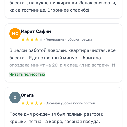
блестит, на кухне ни жиринки. Запах свежести,
как в гостинице. Огромное спасибо!
Марат Сафин
МС
★
★
★
★
★
• Генеральная уборка трешки
В целом работой доволен, квартира чистая, всё
блестит. Единственный минус — бригада
опоздала минут на 20, а я спешил на встречу. И
ещё заметил пыль на верхней полке в прихожей,
Читать полностью
видимо, пропустили. Но кухонный жир отмыли
капитально, санузел сверкает. Для срочной
уборки — достойно.
Ольга
О
★
★
★
★
★
• Срочная уборка после гостей
После дня рождения был полный разгром:
крошки, пятна на ковре, грязная посуда.