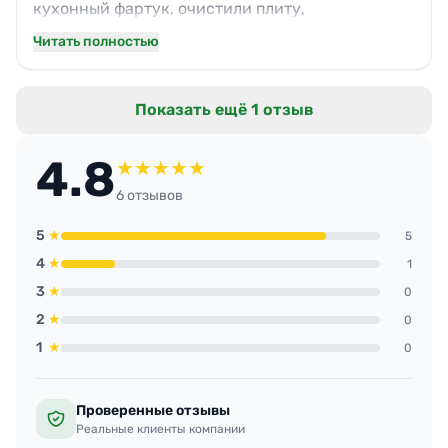
кухонный фартук, очистили плиту,
пропылесосили ковры. Запах в квартире —
Читать полностью
свежесть. Особо радует, что не нужно
контролировать: всё сделали сами, даже шторы
Показать ещё 1 отзыв
поправили.
4.8
★
★
★
★
★
6 отзывов
5
★
5
4
★
1
3
★
0
2
★
0
1
★
0
Проверенные отзывы
Реальные клиенты компании