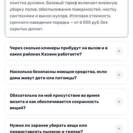
очистка духовки. Базовый тариф включает влажную
уборку полов, обеспыливание поверхностей, чистку
сантехники и вынос мусора. Итоговая стоимость
срочного наведения порядка — от 6 000 руб, без
скрытых доплат.
Через сколько клинеры прибудут на вызов и в
каких районах Казани работаете?
Наша команда выезжает в любую точку города в
Насколько безопасны моющие средства, если
течение часа после оформления заявки. Покрываем
дома живут дети или питомцы?
все районы: от центра до спальных. При большой
загруженности время может сдвинуться на 20–30
Используем гипоаллергенные составы без
минут, но диспетчер предупредит заранее. Поздние
Обязательно ли моё присутствие во время
агрессивных отдушек и хлора. Они сертифицированы
вечера и выходные дни тоже доступны.
визита и как обеспечивается сохранность
и не оставляют вредных испарений. После уборки
вещей?
поверхности быстро высыхают, а в квартире остаётся
нейтральный запах. При желании можем применить
Оставлять клинеров одних можно: многие заказчики
только пар и микрофибру — это полностью исключает
Нужно ли заранее убирать вещи или
передают ключи и спокойно занимаются делами.
химию.
предоставлять пылесос и тряпки?