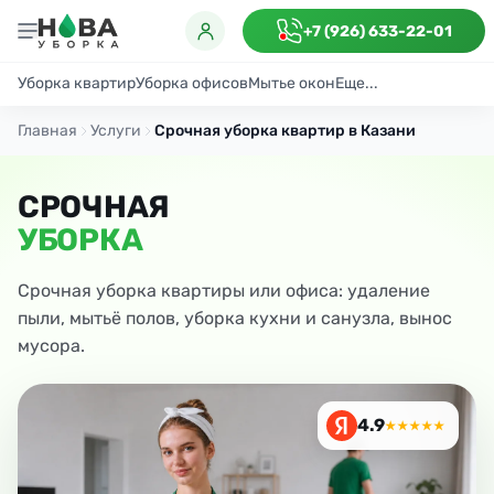
+7 (926) 633-22-01
Уборка квартир
Уборка офисов
Мытье окон
Еще...
Генеральная
Поддерживающая
После ремонта
Антибактериаль
Главная
Услуги
Срочная уборка квартир в Казани
СРОЧНАЯ
УБОРКА
Срочная уборка квартиры или офиса: удаление
пыли, мытьё полов, уборка кухни и санузла, вынос
мусора.
4.9
★★★★★