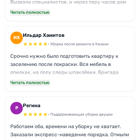
Вызвала специалистов, и через пару часов дом
было не узнать. Всё отмыли, расставили по
Читать полностью
местам, даже детские игрушки аккуратно
сложили. Дети сразу заснули в чистоте.
Рекомендую!
Ильдар Хамитов
ИХ
★
★
★
★
★
• Уборка после ремонта в Казани
Срочно нужно было подготовить квартиру к
заселению после покраски. Вся мебель в
опилках, на полу следы шпаклёвки. Бригада
приехала в тот же день, отмыли всё до блеска:
Читать полностью
стёкла, подоконники, плитку. Без пыли и запаха
краски. Даже не ожидал такого результата в
Казани.
Регина
Р
★
★
★
★
★
• Поддерживающая уборка двушки
Работаем оба, времени на уборку не хватает.
Заказали экспресс-наведение порядка. Отмыли