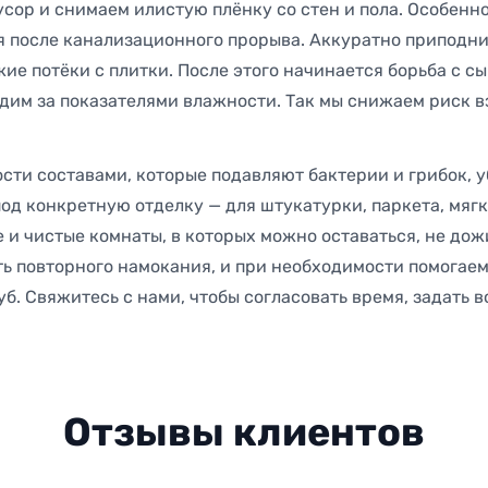
ор и снимаем илистую плёнку со стен и пола. Особенно
ся после канализационного прорыва. Аккуратно приподни
ие потёки с плитки. После этого начинается борьба с с
им за показателями влажности. Так мы снижаем риск вз
ости составами, которые подавляют бактерии и грибок, 
од конкретную отделку — для штукатурки, паркета, мяг
е и чистые комнаты, в которых можно оставаться, не до
ь повторного намокания, и при необходимости помогае
уб. Свяжитесь с нами, чтобы согласовать время, задать 
Отзывы клиентов