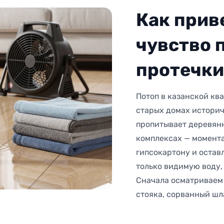
Как прив
чувство 
протечки
Потоп в казанской кв
старых домах историч
пропитывает деревянн
комплексах — момента
гипсокартону и остав
только видимую воду, 
Сначала осматриваем
стояка, сорванный шл