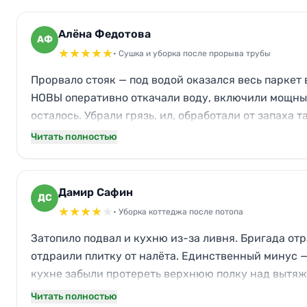
Алёна Федотова
АФ
★
★
★
★
★
• Сушка и уборка после прорыва трубы
Прорвало стояк — под водой оказался весь паркет 
НОВЫ оперативно откачали воду, включили мощны
осталось. Убрали грязь, ил, обработали от запаха т
Читать полностью
Дамир Сафин
ДС
★
★
★
★
★
• Уборка коттеджа после потопа
Затопило подвал и кухню из-за ливня. Бригада от
отдраили плитку от налёта. Единственный минус —
кухне забыли протереть верхнюю полку над вытяжк
нормализовалась. Ремонт не понадобился.
Читать полностью