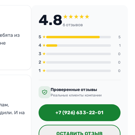
4.8
★
★
★
★
★
6 отзывов
ебята из
5
★
5
 не
4
★
1
3
★
0
2
★
0
1
★
0
Проверенные отзывы
Реальные клиенты компании
лам,
дили. И на
+7 (926) 633-22-01
ОСТАВИТЬ ОТЗЫВ