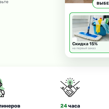
вьте
ВЫБЕ
Скидка 15%
на первый заказ
линеров
24
часа