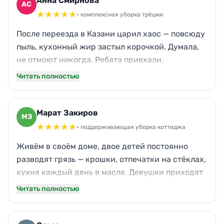
Анна Смирнова
АС
★
★
★
★
★
• комплексная уборка трёшки
После переезда в Казани царил хаос — повсюду
пыль, кухонный жир застыл корочкой. Думала,
не отмоют никогда. Ребята приехали,
посмотрели, сразу взялись. Паркет засиял,
Читать полностью
плита теперь как новая, даже окна вымыли без
разводов. Кот перенервничал, но уборка того
стоила — дышится легче, запах свежести. Муж
Марат Закиров
МЗ
оценил стерильность в санузле. Спасибо, что
★
★
★
★
★
• поддерживающая уборка коттеджа
навели порядок так быстро!
Живём в своём доме, двое детей постоянно
разводят грязь — крошки, отпечатки на стёклах,
кухня каждый день в масле. Девушки приходят
раз в неделю, и дом преображается. Особенно
Читать полностью
радует внимание к мелочам: плинтуса
протирают, детские игрушки аккуратно