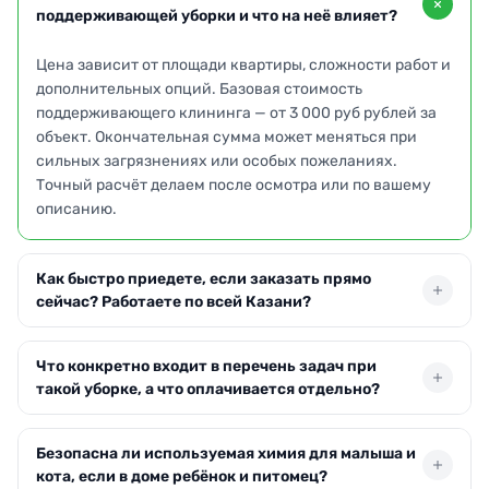
поддерживающей уборки и что на неё влияет?
Цена зависит от площади квартиры, сложности работ и
дополнительных опций. Базовая стоимость
поддерживающего клининга — от 3 000 руб рублей за
объект. Окончательная сумма может меняться при
сильных загрязнениях или особых пожеланиях.
Точный расчёт делаем после осмотра или по вашему
описанию.
Как быстро приедете, если заказать прямо
сейчас? Работаете по всей Казани?
Бригада выезжает в удобный для вас день, включая
Что конкретно входит в перечень задач при
ближайшие даты. Мы обслуживаем все районы Казани:
такой уборке, а что оплачивается отдельно?
от центра до окраин. При заказе до обеда часто можем
организовать визит на следующий день. Время
В базовый тариф включены: сухая и влажная уборка
прибытия согласуем заранее.
Безопасна ли используемая химия для малыша и
полов, удаление пыли с поверхностей, чистка
кота, если в доме ребёнок и питомец?
сантехники и зеркал, вынос мусора. Отдельно