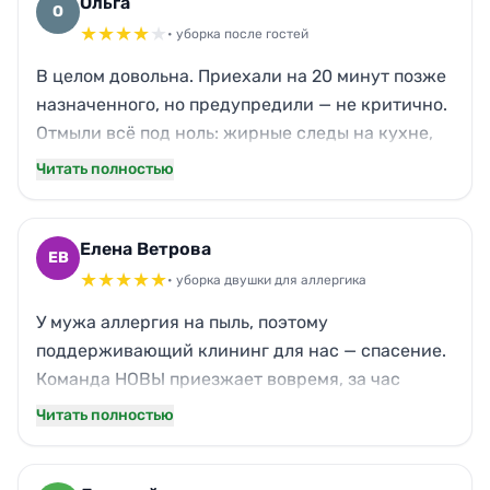
расставляют. Даже без просьб обрабатывают
Ольга
О
ручки дверей. Кошкина шерсть — больше не
★
★
★
★
★
• уборка после гостей
проблема. Приятно видеть блеск поверхностей
В целом довольна. Приехали на 20 минут позже
без лишних слов.
назначенного, но предупредили — не критично.
Отмыли всё под ноль: жирные следы на кухне,
винные пятна с дивана, пыль с полок.
Читать полностью
Единственное — заметила потом пыль на
верхней полке стеллажа, видимо, пропустили.
Но душевая кабина сияет, паркет чистый. Запах
Елена Ветрова
ЕВ
исчез. Понравилось отношение — без суеты.
★
★
★
★
★
• уборка двушки для аллергика
Буду заказывать ещё, но попрошу внимательнее
У мужа аллергия на пыль, поэтому
к высоким поверхностям.
поддерживающий клининг для нас — спасение.
Команда НОВЫ приезжает вовремя, за час
преображают квартиру: моют полы без
Читать полностью
химического амбре, протирают жалюзи,
убирают налёт с сантехники. После них дышим