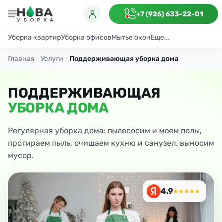
+7 (926) 633-22-01
Уборка квартир
Уборка офисов
Мытье окон
Еще...
Генеральная
Поддерживающая
После ремонта
Антибактериаль
Главная
Услуги
Поддерживающая уборка дома
ПОДДЕРЖИВАЮЩАЯ
УБОРКА ДОМА
Регулярная уборка дома: пылесосим и моем полы,
протираем пыль, очищаем кухню и санузел, выносим
мусор.
4.9
★★★★★