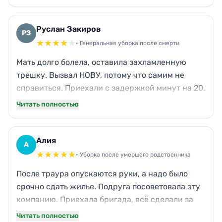
даже труднодоступные углы. Кот мой сначала
нервничал, но сотрудники были тактичны. В
итоге квартира сияет, запах устранен. Отдельно
Руслан Закиров
РЗ
отмечу, что не пришлось краснеть перед
★
★
★
★
★
• Генеральная уборка после смерти
риелтором — всё сделано, будто и не жил никто.
Мать долго болела, оставила захламленную
трешку. Вызвал НОВУ, потому что самим не
справиться. Приехали с задержкой минут на 20,
но предупредили. Отмыли всё, включая жирные
Читать полностью
вытяжки и духовку. Паркет стал как новый,
окна без разводов. Единственное — забыли
протереть одну стеклянную полку в серванте,
Алия
А
заметил уже после. Но в целом я доволен: запах
★
★
★
★
★
• Уборка после умершего родственника
исчез, можно готовить к переезду племянников.
После траура опускаются руки, а надо было
срочно сдать жилье. Подруга посоветовала эту
компанию. Приехала бригада, всё сделали за
один день: вымыли все поверхности, двери,
Читать полностью