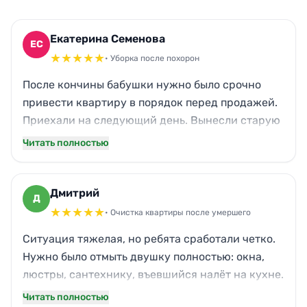
Екатерина Семенова
ЕС
★
★
★
★
★
• Уборка после похорон
После кончины бабушки нужно было срочно
привести квартиру в порядок перед продажей.
Приехали на следующий день. Вынесли старую
мебель, отмыли кухонный жир, который годами
Читать полностью
копился, оттерли паркет от пятен. Даже
застарелый запах ушел после обработки. Я не
ожидала, что можно так преобразить
Дмитрий
Д
помещение. Спасибо за аккуратность и
★
★
★
★
★
• Очистка квартиры после умершего
человеческое отношение. Теперь хоть
Ситуация тяжелая, но ребята сработали четко.
показывать не стыдно.
Нужно было отмыть двушку полностью: окна,
люстры, сантехнику, въевшийся налёт на кухне.
Приехали вовремя, всё упаковали, вычистили
Читать полностью