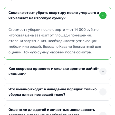
Сколько стоит убрать квартиру после умершего и
что влияет на итоговую сумму?
Стоимость уборки после смерти — от 14 000 руб, но
итоговая цена зависит от площади помещения,
степени загрязнения, необходимости утилизации
мебели или вещей. Выезд по Казани бесплатный для
оценки. Точную сумму назовём после осмотра.
Как скоро вы приедете и сколько времени займёт
клининг?
Бригада выезжает в день обращения или на
Что именно входит в наведение порядка: только
следующие сутки. В Казани время в пути — до часа.
уборка или вынос вещей тоже?
Длительность работ зависит от сложности:
стандартная квартира — 3–8 часов. При сильных
Проводим полную обработку: дезинфекция
загрязнениях может потребоваться повторная
Опасно ли для детей и животных использовать
поверхностей, удаление биологических следов,
обработка на следующий день.