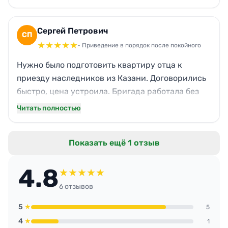
плинтуса, даже радиаторы. С кухни исчез
вековой жир, в ванной — плесень. Пахнет
теперь свежестью, дети смогут приезжать без
Сергей Петрович
СП
брезгливости. Спасибо за оперативность и
★
★
★
★
★
• Приведение в порядок после покойного
гарантию, что переделывать не придется.
Нужно было подготовить квартиру отца к
приезду наследников из Казани. Договорились
быстро, цена устроила. Бригада работала без
лишних вопросов, оттерли полы, стены, потолки
Читать полностью
от копоти. Холодильник внутри был в ужасе —
теперь как с завода. Даже застарелые следы на
Показать ещё 1 отзыв
линолеуме исчезли. Запах убрали полностью,
дышится легко. Впечатлило, что не просили
4.8
доплат за сложные участки.
★
★
★
★
★
6 отзывов
5
★
5
4
★
1