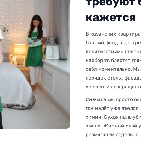
требуют 
кажется
В казанских квартира
Старый фонд в центре
десятилетиями впиты
наоборот, блестят гля
себя моментально. Мы
порядок столы, фасад
свежести возвращаетс
Сначала мы просто ос
где налёт уже въелся,
химии. Сухая пыль уби
эмали. Жирный слой у
размягчаем отдельно,