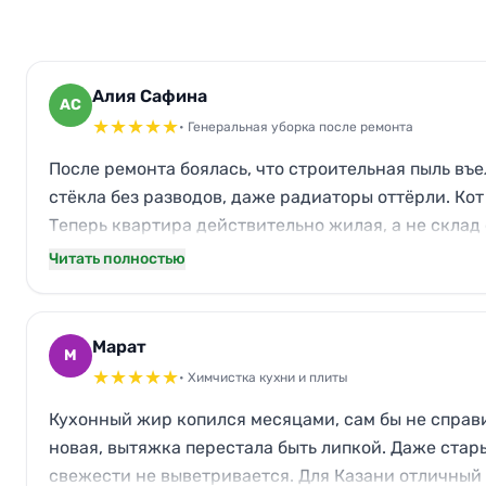
Алия Сафина
АС
★
★
★
★
★
• Генеральная уборка после ремонта
После ремонта боялась, что строительная пыль въе
стёкла без разводов, даже радиаторы оттёрли. Кот
Теперь квартира действительно жилая, а не склад
Читать полностью
Марат
М
★
★
★
★
★
• Химчистка кухни и плиты
Кухонный жир копился месяцами, сам бы не справи
новая, вытяжка перестала быть липкой. Даже стары
свежести не выветривается. Для Казани отличный 