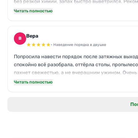
без резкой химии, запах быстро выветрился. Реко
Читать полностью
Вера
В
★
★
★
★
★
• Наведение порядка в двушке
Попросила навести порядок после затяжных выход
спокойно всё разобрала, оттёрла столы, пропылесо
пахнет свежестью, а не вчерашним ужином. Очень
Читать полностью
По