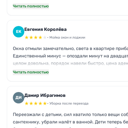
Читать полностью
Евгения Королёва
ЕК
★
★
★
★
★
• Мойка окон и лоджии
Окна отмыли замечательно, света в квартире приб
Единственный минус — опоздали минут на двадцат
целом довольна, порядок навели быстро, цена аде
Читать полностью
Дамир Ибрагимов
ДИ
★
★
★
★
★
• Уборка после переезда
Переезжали с детьми, сил хватило только вещи соб
сантехнику, убрали налёт в ванной. Дети теперь б