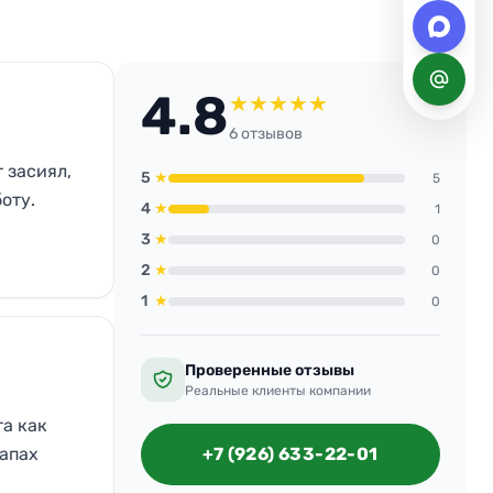
4.8
★
★
★
★
★
6 отзывов
 засиял,
5
★
5
оту.
4
★
1
3
★
0
2
★
0
1
★
0
Проверенные отзывы
Реальные клиенты компании
та как
запах
+7 (926) 633-22-01