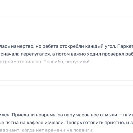
лась намертво, но ребята отскребли каждый угол. Паркет
 сначала перепугался, а потом важно ходил проверял раб
 стройматериалов. Спасибо, выручили!
лся. Приехали вовремя, за пару часов всё отмыли — пли
е пятна на кафеле исчезли. Теперь готовить приятно, и 
вариант, когда нет времени на подвиги.