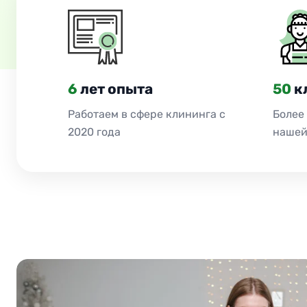
6
лет опыта
50
к
Работаем в сфере клининга с
Более
2020 года
нашей