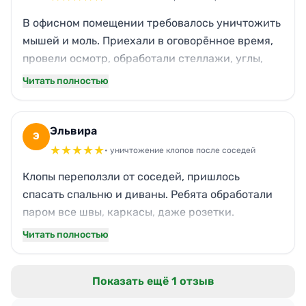
В офисном помещении требовалось уничтожить
мышей и моль. Приехали в оговорённое время,
провели осмотр, обработали стеллажи, углы,
вентиляцию. Никакого запаха химии,
Читать полностью
документы и техника целы. Сотрудники
довольны, больше никто не шуршит в архиве.
Рекомендую деловой подход и чёткие сроки.
Эльвира
Э
★
★
★
★
★
• уничтожение клопов после соседей
Клопы переползли от соседей, пришлось
спасать спальню и диваны. Ребята обработали
паром все швы, каркасы, даже розетки.
Предупредили, что может быть лёгкий запах, и
Читать полностью
правда — через пару часов всё выветрилось.
Постельное белье перестирала, теперь спим
Показать ещё 1 отзыв
спокойно. Мебель не пострадала. Спасибо за
оперативность!