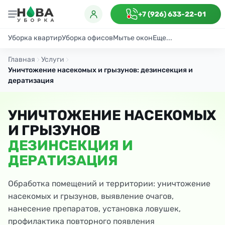
+7 (926) 633-22-01
Уборка квартир
Уборка офисов
Мытье окон
Еще...
Генеральная
Поддерживающая
После ремонта
Антибактериаль
Главная
Услуги
Уничтожение насекомых и грызунов: дезинсекция и
дератизация
УНИЧТОЖЕНИЕ НАСЕКОМЫХ
И ГРЫЗУНОВ
ДЕЗИНСЕКЦИЯ И
ДЕРАТИЗАЦИЯ
Обработка помещений и территории: уничтожение
насекомых и грызунов, выявление очагов,
нанесение препаратов, установка ловушек,
профилактика повторного появления