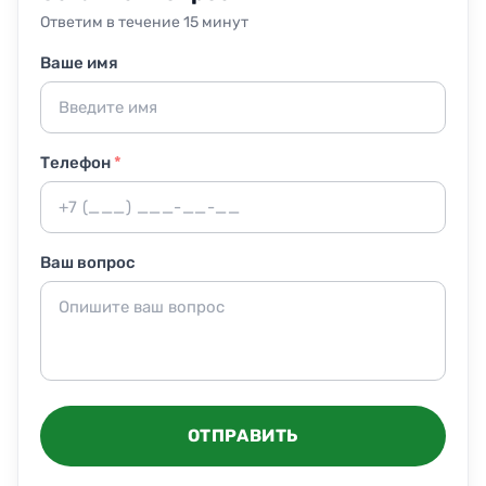
зависимости от вида вредителей и условий
Ответим в течение 15 минут
помещения. При повторных появлениях устраняем без
доплат.
Ваше имя
Телефон
*
Ваш вопрос
ОТПРАВИТЬ