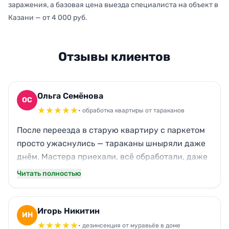
заражения, а базовая цена выезда специалиста на объект в
Казани — от 4 000 руб.
Отзывы клиентов
Ольга Семёнова
ОС
★
★
★
★
★
• обработка квартиры от тараканов
После переезда в старую квартиру с паркетом
просто ужаснулись — тараканы шныряли даже
днём. Мастера приехали, всё обработали, даже
за кухонной плитой и под плинтусами. Запах
Читать полностью
выветрился быстро, дети и кот не пострадали.
Теперь чистота, насекомых не видно уже месяц.
Очень благодарна!
Игорь Никитин
ИН
★
★
★
★
★
• дезинсекция от муравьёв в доме