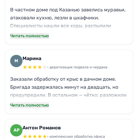
В частном доме под Казанью завелись муравьи,
атаковали кухню, лезли в шкафчики.
Специалисты нашли все ходы, распылили
состав без едкого запаха. Рассказали, когда
Читать полностью
можно мыть полы. Прошло две недели — ни
одного муравья. Даже кот перестал охотиться
за ними. Всё сделано аккуратно, с гарантией.
Марина
М
★
★
★
★
★
• дератизация подвала и чердака
Заказали обработку от крыс в дачном доме.
Бригада задержалась минут на двадцать, но
предупредили. В остальном — чётко: разложили
приманки, заделали лазы, дали инструкции. Не
Читать полностью
хватило только внимания к одной полке в
кладовой, где осталась пыль от старой норы. Но
главное — грызуны исчезли, запах тоже. Работа
Антон Романов
АР
принята.
★
★
★
★
★
• комплексная обработка офиса